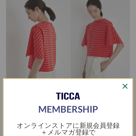
開かれた袖下がアクセントのフレンチシックなボーダーの半袖 T
シャツ。コンパクトな着丈と見頃のサイズ感のバランスが絶妙
で、どんなボトムスとも相性のいいサイズ感です。デコルテを綺
麗に見せてくれるボートネックと開かれた袖が二の腕をカバーし
MEMBERSHIP
てくれる。カジュアルな中にさりげない上品さが漂う一枚。カジ
ュアルだけでなくきれい目なスタイリングにも。
オンラインストアに新規会員登録
＋メルマガ登録で
>>ショートスリーブバスクシャツ商品ページ