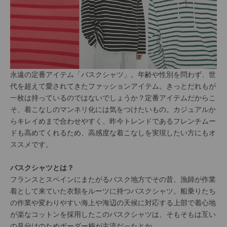
永遠の定番アイテム「バスクシャツ」。年齢や性別を問わず、世
代を超えて愛されてきたファッションアイテム。きっとだれもが
一枚は持っているのではないでしょうか？定番アイテムだからこ
そ、着こなしのマンネリ化には気をつけたいもの。カジュアルか
らキレイめまで合わせやすく、昨今トレンドであるフレンチムー
ドも高めてくれるため、高感度な着こなしを実現したい方にもオ
ススメです。
バスクシャツとは？
フランスとスペインにまたがるバスク地方でその昔、漁師が作業
着として来ていた衣類をルーツに持つバスクシャツ。船乗りたち
の作業や変わりやすい海上や海辺の天候に対応する上部で着心地
が楽なコットンを採用したこのバスクシャツは、そもそもは互い
の見分けのためボーダー柄が主流だったとか。