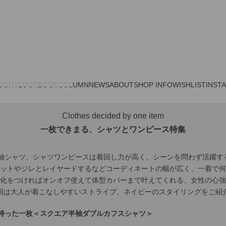
GORY
LOOKBOOK
COLUMN
NEWS
ABOUT
SHOP INFO
WISHLIST
INST
Clothes decided by one item
一枚できまる、シャツとワンピース特集
 の半袖シャツ、シャツワンピースは着回し力が高く、シーンを問わず活躍す
ットやジレとレイヤードするなどコーディネートの幅が広く、一着で何
化をつければオンオフ使えて体型カバーまで叶えてくれる、女性の心強
回は大人が着こなしやすいストライプ、ネイビーのスタイリングをご紹
せ持った一枚＜スクエア半袖ダブルカフスシャツ＞