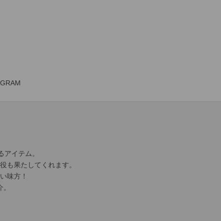
AGRAM
るアイテム。
役も果たしてくれます。
い味方！
介。