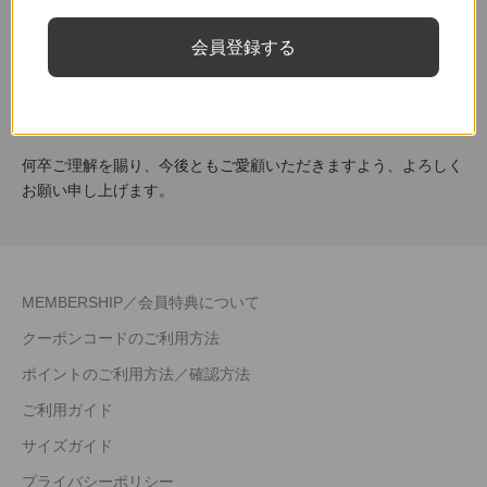
返送などにかかる送料、手数料はすべてお客様のご負担となりま
す。
会員登録する
着払いで返送された場合は、その際に発生した着払い料金を差し
引きした金額を返金させていただきます。
https://ticca.jp/pages/guide
何卒ご理解を賜り、今後ともご愛顧いただきますよう、よろしく
お願い申し上げます。
MEMBERSHIP／会員特典について
クーポンコードのご利用方法
ポイントのご利用方法／確認方法
ご利用ガイド
サイズガイド
プライバシーポリシー