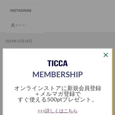
INSTAGRAM
ログイン
2024年12月18日
返品ガイド内容更新のお知らせ（2024年
12月18日）
MEMBERSHIP
平素よりTICCA ONLINE STOREをご利用いただきありがとうご
ざいます。
オンラインストアに新規会員登録
2024年12月18日より返品ガイドの内容が一部変更となりまし
＋メルマガ登録で
た。
すぐ使える
500ptプレゼント。
【変更点】
下記赤字の部分が、2024年12月18日より適用されます。
>>>詳しくはこちら
＜お客様のご都合による返品について＞