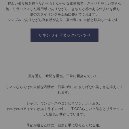
程よい張り感を持ちながらもしなやかな素材感で、さらりと涼しい穿き心
地。リラックスした着用感でありながら、きちんと感のある佇まいを保ち、
夏のスタイリングを上品に整えてくれます。
シンプルでありながら存在感があり、夏の装いに自然と馴染む一本です。
リネンワイドタックパンツ
風を通し、時間を重ね、日常に馴染んでいく。
リネンならではの自然な表情が、日常の装いにさりげない美しさを添えてく
れます。
シャツ、ワンピースやコンビネゾン、ボトムス。
それぞれのアイテムが描くラインの中に、TICCAらしい上品さとリラックス
した空気が共存しています。
季節が巡るたびに、自然と手に取りたくなる服。