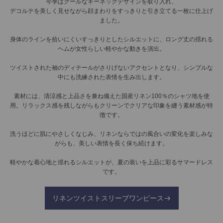
今季はクールなキーネックデザインを取り入れ、
デコルテを美しく見せながら顔まわりをすっきりと引き立てる一枚に仕上げ
ました。
身体のラインを拾いにくいすっきりとしたシルエットに、ロング丈の揺れる
ヘムが女性らしい軽やかな動きを演出。
ツイストされた袖のディテールがさりげないアクセントとなり、シンプルな
中にも洗練された表情を生み出します。
素材には、清涼感と上品さを兼ね備えた国産リネン100％のシャツ地を使
用。リラックス感を残しながらもクリーンでクリアな印象を纏う素材感が特
徴です。
洗うほどに肌にやさしくなじみ、リネンならではの風合いの変化を楽しみな
がらも、美しい表情を長く保ち続けます。
軽やかな着心地と揺れるシルエットが、夏の装いを上品に彩るサマードレス
です。
リネンツイストスリーブワンピース