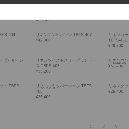
リネンノーカラーシャツ TBFS-
リネンカーゴ
TBFS-403
401
¥26,400
¥25,300
S-404
リネンコンビネゾン TBFS-407
リネンガー
¥42,900
TBFS-451
¥29,700
ーブバルーン
リネンツイストスリーブワンピー
リネンコンビ
SOLD OUT
ス TBFS-405
¥37,400
¥35,200
ト TBFS-
リネンスキッパーシャツ TBFS-
リネンタック
SOLD OUT
408
¥26,400
¥26,400
1
2