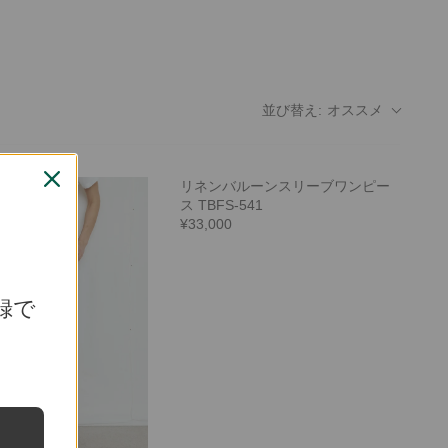
並び替え:
オススメ
リネンバルーンスリーブワンピー
ス TBFS-541
¥33,000
録で