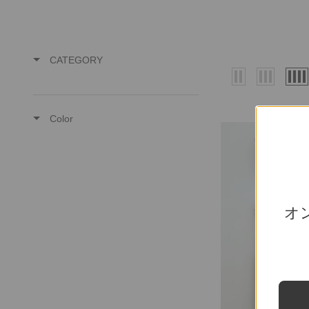
CATEGORY
Color
オ