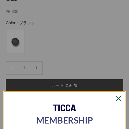
セール価格
¥6,600
Color
Color
:
ブラック
数量を減らす
数量を増やす
カートに追加
お気に入りに登録
MEMBERSHIP
なら
月々1,100円
から。分割手数料無料