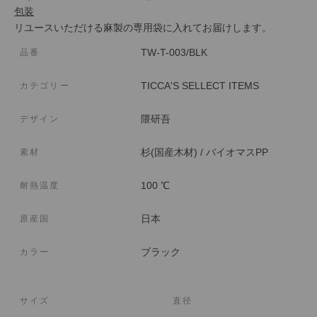
包装
リユースいただける麻製の専用袋に入れてお届けします。
TW-T-003/BLK
品番
TICCA'S SELLECT ITEMS
カテゴリー
隈研吾
デザイン
杉(国産木材) / バイオマスPP
素材
100 ℃
耐熱温度
日本
原産国
ブラック
カラー
サイズ
直径