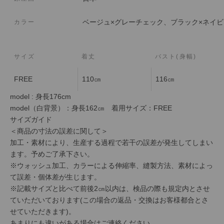
ベージュ×グレーチェック、ブラック×ネイ
カラー
サイズ
着丈
バスト(身幅)
FREE
110㎝
116㎝
model : 身長176cm
model
（白背景）
：身長
162
㎝
着用サイズ：
FREE
サイズガイド
＜商品の寸法の誤差に関して＞
加工・素材により、生産する過程で若干の誤差が発生してしまい
ます。予めご了承下さい。
※ウォッシュ加工、カラーによる伸縮率、縫製方法、素材によっ
て誤差・個体差が生じます。
※記載サイズと比べて前後2㎝以内は、検品の際も規定内とさせ
ていただいております(この場合の返品・交換はお客様都合とさ
せていただきます)。
あまりにも違いがある場合はご連絡ください。