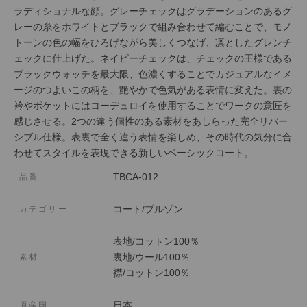
ラディショナルな顔。グレーチェックはグラデーションのあるグ
レーの糸をホワイトとブラックで組み合わせて編むことで、モノ
トーンの色の幅をひろげながら美しくつなげ、凛としたグレンチ
ェックに仕上げた。ネイビーチェックは、チェックの王様である
ブラックウォッチを最大限、色濃くすることでカジュアルなイメ
ージのつよいこの柄を、艶やかで色気がある表情に変えた。裏の
衿やポケットにはコーデュロイを使用することでワークの意匠を
感じさせる。2つの違う個性のある素材をあしらった完全リバー
シブル仕様。表裏で全く違う表情を楽しめ、その時代の気分に合
わせてスタイルを表現できる新しいベーシックコート。
TBCA-012
品番
コート/ブルゾン
カテゴリー
表地/コットン100％
裏地/ウール100％
素材
襟/
コットン100％
日本
原産国