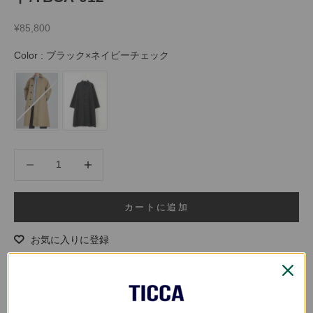
セール価格
¥85,800
Color
Color
:
ブラック×ネイビーチェック
数量を減らす
数量を増やす
カートに追加
お気に入りに登録
なら
月々14,300円
から。分割手数料無料