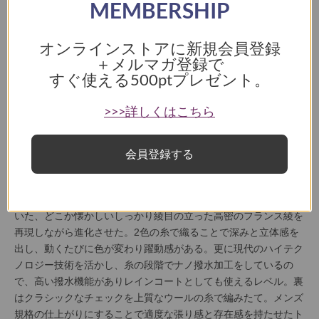
MEMBERSHIP
【COLUMN】
オンラインストアに新規会員登録
進化するベーシックの美しさ ＜リバーシブルステンカラーコー
＋メルマガ登録で
ト＞
すぐ使える
500ptプレゼント。
>>同シリーズのショート丈の商品ページはこちら
TICCA人気のリバーシブルコートシリーズ。表はシンプルな美し
>>>詳しくはこちら
さを追求したステンカラーコート。どこからみても美しいシルエ
ット、余計なディテールをなくすことでベーシックなステンカラ
ーコートの魅力を引き出したデザイン。裏はヴィンテージアイテ
会員登録する
ムの名作であるモーターサイクルコートをデザインベースに気品
があるカジュアルな表情に仕上げた。素材も伝統と現代の技術を
活かして開発。表の素材は、伝統的なトレンチコートに使われて
いた、どこか懐かしいしっかり綾目の立った高密のフランス綾を
再現しながら進化させた。2色の糸で織ることで深みと立体感を
出し、動くたびに色が変わり躍動感がある。更に現代のハイテク
ノロジー技術を活かし、糸の段階でナノ撥水加工をしているの
で、高い撥水機能がありレインコートとしても使えるレベル。裏
はクラシックなチェックを上質なウールの糸で編みたて。メンズ
規格の仕上がりにすることで適度な張り感と存在感を持たせたト