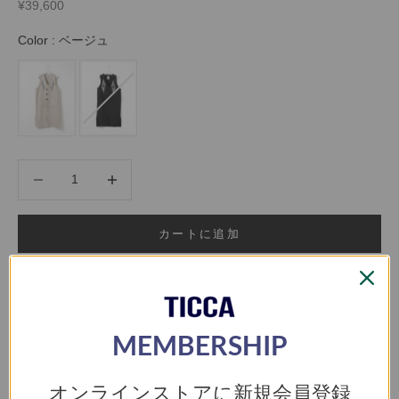
セール価格
¥39,600
Color
Color
:
ベージュ
数量を減らす
数量を増やす
カートに追加
お気に入りに登録
MEMBERSHIP
なら
月々6,600円
から。分割手数料無料
オンラインストアに新規会員登録