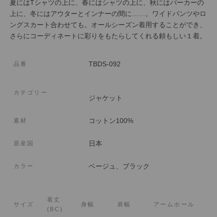
夏にはTシャツの上に、春にはシャツの上に、秋にはパーカーの
上に、冬にはアウターとインナーの間に……。ワイドパンツやロ
ングスカート合わせても。オールシーズン着用することができ、
さらにコーディネートに彩りをもたらしてくれる頼もしい１着。
TBDS-092
品番
カテゴリー
ジャケット
コットン100%
素材
日本
原産国
ベージュ、ブラック
カラー
着丈
サイズ
身幅
肩幅
アームホール
(BC)