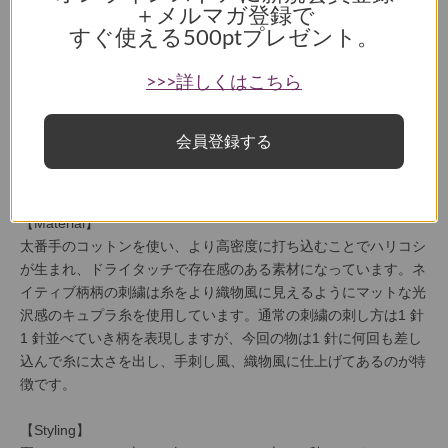
＋メルマガ登録で
サンタフェスタイルに想いを馳せたロングベスト
すぐ使える
500ptプレゼント。
■歴史あるネイティブ柄ベストを現代のレディースアイテムとし
>>>詳しくはこちら
て再構築
■印象的な柄ながら上品なトーンで仕上げることで、モダンで都
会的に
会員登録する
■ドライタッチで存在感のある素材
■シャツやTシャツとの相性も良くコーディネートの主役に
【Material】
太番手のコットンを使い、より高密度に打ち込むことでハリコシ
が生まれ、ドライタッチで存在感のある素材になっています。ネ
イティブ柄柄の刺繍は糸をより織物風に見えるようにマットな光
沢感のキュプラ糸を使用しています。通常の刺繍の刺し方は1 針
1 針並べていき柄を表現しますが、今回の物は1 針に何回も差し
込んで糸に太さを出し、手刺し風、織物風に仕上げてあるのが特
徴です。
【Styling】