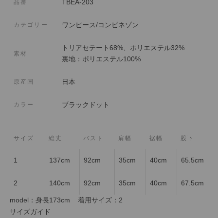
TBEA-203
品番
ワンピース/コンビネゾン
カテゴリー
トリアセテート68%、ポリエステル32%
素材
裏地：ポリエステル100%
日本
原産国
ブラックドット
カラー
サイズ
総丈
バスト
肩幅
裾幅
股下
1
137cm
92cm
35cm
40cm
65.5cm
2
140cm
92cm
35cm
40cm
67.5cm
model：身長173cm 着用サイズ：2
サイズガイド