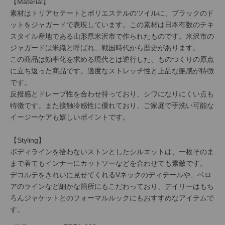
【Material】
素材はトリアセテートとポリエステルのツイルに、ブラックのド
ットをジャガードで表現しています。この素材は日本有数のテキ
スタイル産地である山形県米沢市で作られたものです。米沢市の
ジャガードは米織と呼ばれ、戦国時代から歴史があります。
この商品は効率化を求める現代とは逆行した、ものつくりの原点
に立ち返った商品です。適度なストレッチ性と上品な艶感が特徴
です。
反撥感とドレープ性を合わせ持っており、シワになりにくい点も
特徴です。また接触冷感性に優れており、ご家庭で手洗い可能な
イージーケアも嬉しいポイントです。
【Styling】
ボディラインを拾わないストンとしたシルエットは、一枚そのま
まで着てもインナーにカットソーなどを合わせても素敵です。
デコルテをきれいに見せてくれるVネックのディテールや、ベロ
アのラインなど細かな箇所にもこだわっており、デイリーはもち
ろんジャケットとのフォーマルルックにもおすすめなアイテムで
す。