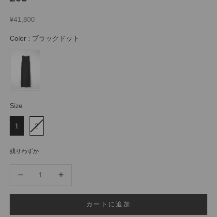
セール価格
¥41,800
Color
Color
:
ブラックドット
Size
Size
1
2
残りわずか
数量を減らす
数量を増やす
カートに追加