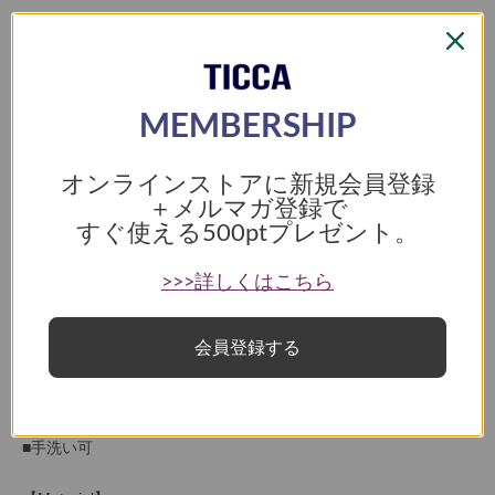
お気に入りに登録
なら
月々6,966円
から。分割手数料無料
MEMBERSHIP
オンラインストアに新規会員登録
>>【COLUMN】
特別な日にもいつもの日常にも＜オケージョン
＋メルマガ登録で
シリーズ＞
すぐ使える
500ptプレゼント。
揺れる裾が美しいジャガードドットコンビネゾン
>>>詳しくはこちら
■サイドに効いたベロアのラインもポイント
■ブラックのジャガードドットの上品な煌めきが美しい
■適度なストレッチ性と上品な艶感が特徴
会員登録する
■オケージョンシーンでも活躍してくれる
■シワになりにくい点も特徴
■２サイズ展開
■手洗い可